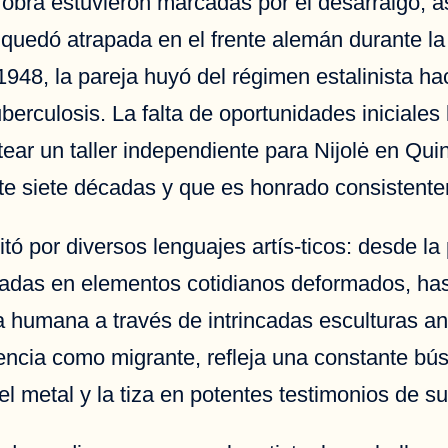
 y obra estuvieron marcadas por el desarraigo,
, quedó atrapada en el frente alemán durante 
1948, la pareja huyó del régimen estalinista 
berculosis. La falta de oportunidades iniciales l
tear un taller independiente para Nijolė en Qui
nte siete décadas y que es honrado consistentem
sitó por diversos lenguajes artís-ticos: desde l
radas en elementos cotidianos deformados, ha
za humana a través de intrincadas esculturas a
encia como migrante, refleja una constante bú
l metal y la tiza en potentes testimonios de su 