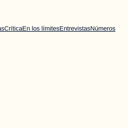
as
Crítica
En los límites
Entrevistas
Números