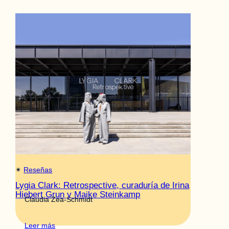
✴︎
Reseñas
Lygia Clark: Retrospective, curaduría de Irina
Hiebert Grun y Maike Steinkamp
Claudia Zea-Schmidt
Leer más