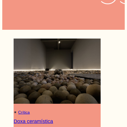
✴︎
Crítica
Doxa ceramística