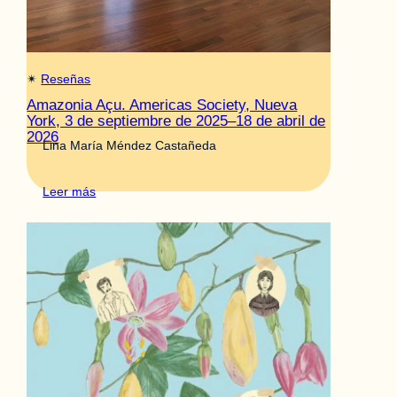
✴︎
Reseñas
Amazonia Açu. Americas Society, Nueva
York, 3 de septiembre de 2025–18 de abril de
2026
Lina María Méndez Castañeda
Leer más