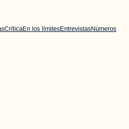
as
Crítica
En los límites
Entrevistas
Números