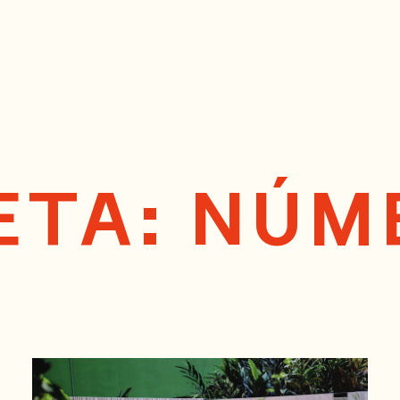
ETA:
NÚM