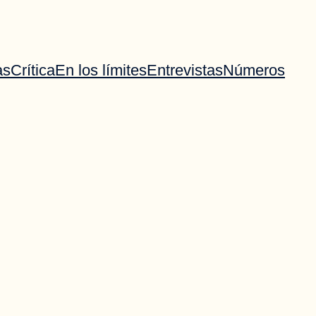
as
Crítica
En los límites
Entrevistas
Números