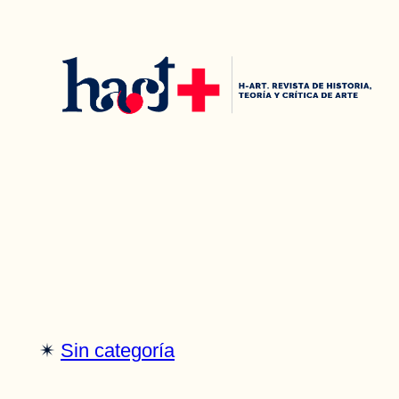
Saltar
al
contenido
✴︎
Sin categoría