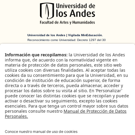
Universidad de los Andes | Vigilada MinEducación.
Reconocimiento como Universidad: Decreto 1297 del 30
de mayo de 1964. Reconocimiento personería jurídica:
Resolución 28 del 23 de febrero de 1949 MinJusticia.
H-ART Revista de historia, teoría y crítica
de arte
es una publicación arbitrada
creada en 2016 financiada por el
Departamento de Historia del Arte y la
Facultad de Artes y Humanidades de la
Universidad de los Andes (Bogotá,
Colombia).
B
u
Facebook
Instagram
X
s