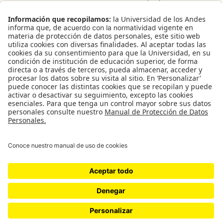
de mayo de 1964. Reconocimiento personería jurídica:
Resolución 28 del 23 de febrero de 1949 MinJusticia.
H-ART Revista de historia, teoría y crítica
de arte
es una publicación arbitrada
creada en 2016 financiada por el
Departamento de Historia del Arte y la
Facultad de Artes y Humanidades de la
Universidad de los Andes (Bogotá,
Colombia).
B
u
Facebook
Instagram
X
s
c
a
r
Los contenidos de esta revista están bajo una Licencia Creative Commons Atribución-
NoComercial-SinDerivar 4.0 Internacional