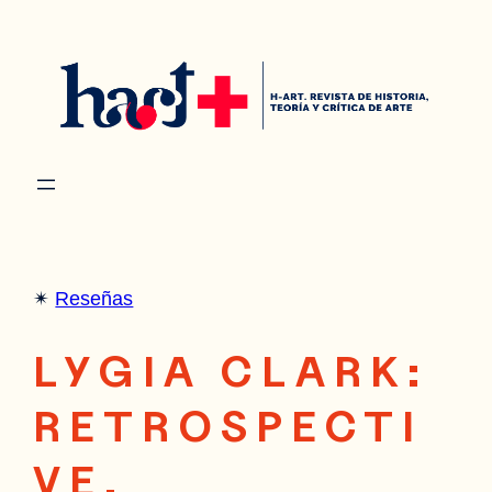
Saltar
al
contenido
✴︎
Reseñas
LYGIA CLARK:
RETROSPECTI
VE,