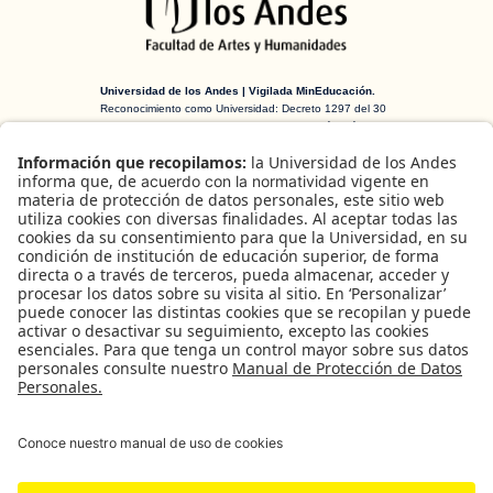
Universidad de los Andes | Vigilada MinEducación.
Reconocimiento como Universidad: Decreto 1297 del 30
de mayo de 1964. Reconocimiento personería jurídica:
Resolución 28 del 23 de febrero de 1949 MinJusticia.
H-ART Revista de historia, teoría y crítica
de arte
es una publicación arbitrada
creada en 2016 financiada por el
Departamento de Historia del Arte y la
Facultad de Artes y Humanidades de la
Universidad de los Andes (Bogotá,
Colombia).
B
u
Facebook
Instagram
X
s
c
a