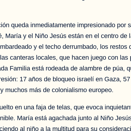
lación queda inmediatamente impresionado por 
 María y el Niño Jesús están en el centro de l
mbardeado y el techo derrumbado, los restos 
las canteras locales, que hacen juego con las p
ada Familia está rodeada de alambre de púa, q
presión: 17 años de bloqueo israelí en Gaza, 5
a y muchos más de colonialismo europeo.
uelto en una faja de telas, que evoca inquieta
ernible. María está agachada junto al Niño Jesú
iendo al niño a la multitud para su considera