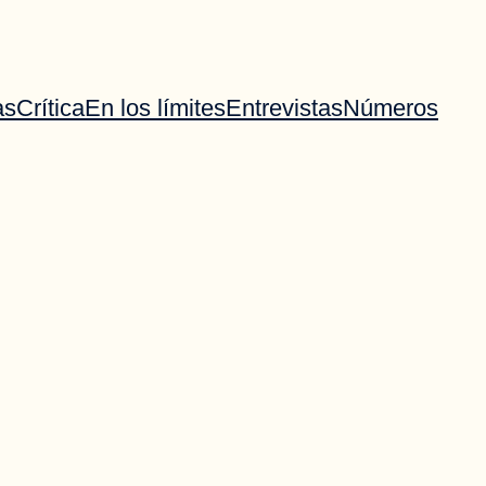
as
Crítica
En los límites
Entrevistas
Números