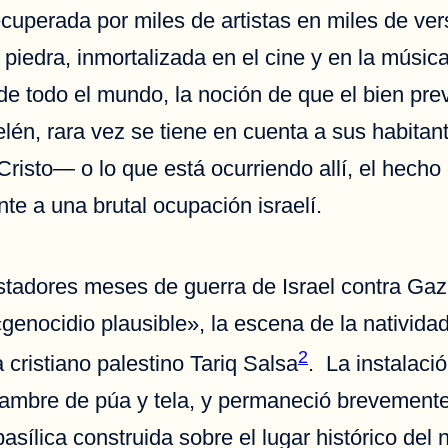
uperada por miles de artistas en miles de ver
piedra, inmortalizada en el cine y en la músic
de todo el mundo, la noción de que el bien pre
elén, rara vez se tiene en cuenta a sus habi
Cristo— o lo que está ocurriendo allí, el hecho
e a una brutal ocupación israelí.
astadores meses de guerra de Israel contra Ga
«genocidio plausible», la escena de la nativida
2
a cristiano palestino Tariq Salsa
. La instalació
lambre de púa y tela, y permaneció brevemente
 basílica construida sobre el lugar histórico de