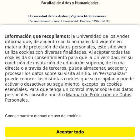
Universidad de los Andes | Vigilada MinEducación.
Reconocimiento como Universidad: Decreto 1297 del 30
de mayo de 1964. Reconocimiento personería jurídica:
Resolución 28 del 23 de febrero de 1949 MinJusticia.
H-ART Revista de historia, teoría y crítica
de arte
es una publicación arbitrada
creada en 2016 financiada por el
Departamento de Historia del Arte y la
Facultad de Artes y Humanidades de la
Universidad de los Andes (Bogotá,
Colombia).
B
u
Facebook
Instagram
X
s
c
a
r