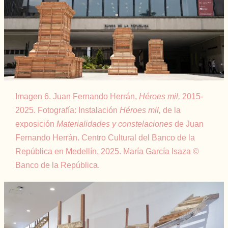
Imagen 6. Juan Fernando Herrán,
Héroes mil,
2015-
2025. Fotografía: Instalación
Héroes mil,
de la
exposición
Materialidades y constelaciones
de Juan
Fernando Herrán. Centro Cultural del Banco de la
República en Medellín, 2025. María García Isaza ©
Banco de la República.