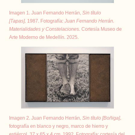
Imagen 1. Juan Fernando Herrán,
Sin título
[Tapas],
1987. Fotografía:
Juan Fernando Herrán.
Materialidades y Constelaciones.
Cortesía Museo de
Arte Moderno de Medellín. 2025.
Imagen 2. Juan Fernando Herrán,
Sin título [Boñiga]
,
fotografía en blanco y negro, marco de hierro y
estiércol, 37 x 65 x 4 cm, 1992. Fotografía: cortesía del