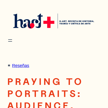
Saltar
al
contenido
✴︎
Reseñas
PRAYING TO
PORTRAITS:
AUDIENCE,