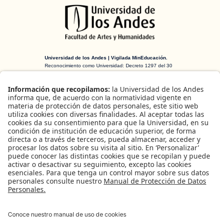
Universidad de los Andes | Vigilada MinEducación.
Reconocimiento como Universidad: Decreto 1297 del 30
de mayo de 1964. Reconocimiento personería jurídica:
Resolución 28 del 23 de febrero de 1949 MinJusticia.
H-ART Revista de historia, teoría y crítica
de arte
es una publicación arbitrada
creada en 2016 financiada por el
Departamento de Historia del Arte y la
Facultad de Artes y Humanidades de la
Universidad de los Andes (Bogotá,
Colombia).
B
u
Facebook
Instagram
X
s