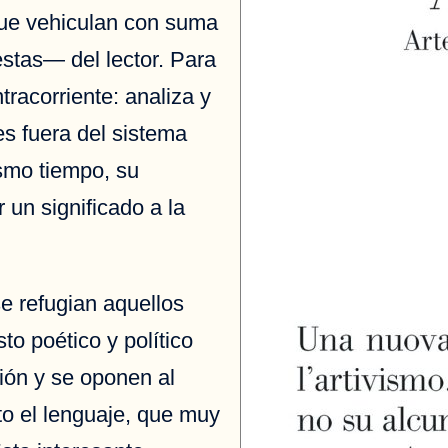
que vehiculan con suma
stas— del lector. Para
tracorriente: analiza y
es fuera del sistema
ismo tiempo, su
un significado a la
se refugian aquellos
to poético y político
ción y se oponen al
to el lenguaje, que muy