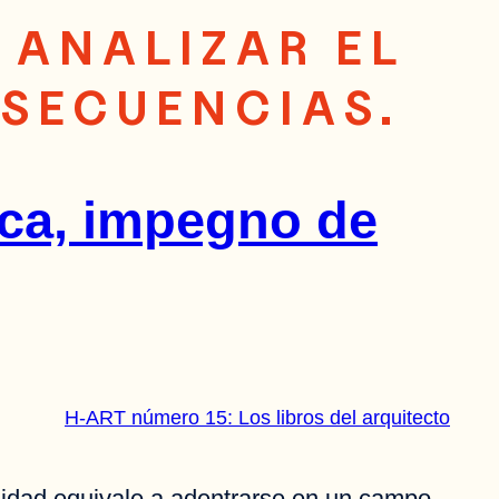
 ANALIZAR EL
NSECUENCIAS.
tica, impegno de
H-ART número 15: Los libros del arquitecto
ualidad equivale a adentrarse en un campo