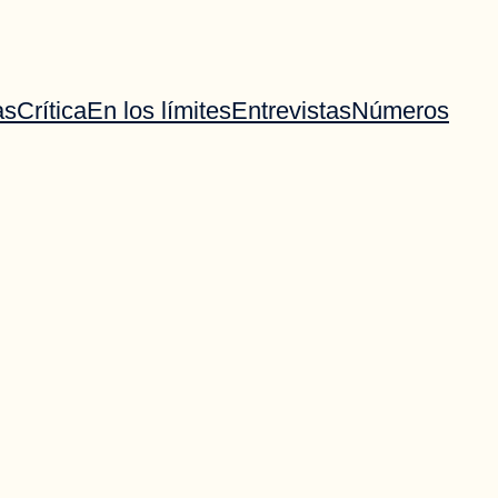
as
Crítica
En los límites
Entrevistas
Números