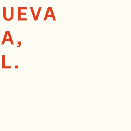
NUEVA
A,
L.