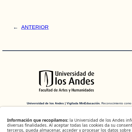
←
ANTERIOR
Universidad de los Andes | Vigilada MinEducación.
Reconocimiento como
Universidad: Decreto 1297 del 30 de mayo de 1964. Reconocimiento person
jurídica: Resolución 28 del 23 de febrero de 1949 MinJusticia.