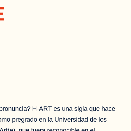
E
pronuncia? H-ART es una sigla que hace
 como pregrado en la Universidad de los
rt(e), que fuera reconocible en el