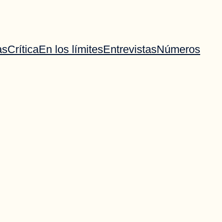
as
Crítica
En los límites
Entrevistas
Números