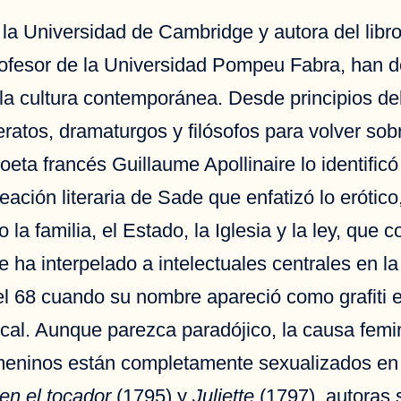
la Universidad de Cambridge y autora del libr
ofesor de la Universidad Pompeu Fabra, han ded
a cultura contemporánea. Desde principios del 
iteratos, dramaturgos y filósofos para volver sob
 poeta francés Guillaume Apollinaire lo identifi
creación literaria de Sade que enfatizó lo erótic
 la familia, el Estado, la Iglesia y la ley, que
 ha interpelado a intelectuales centrales en
l 68 cuando su nombre apareció como grafiti 
al. Aunque parezca paradójico, la causa femin
femeninos están completamente sexualizados e
 en el tocador
(1795) y
Juliette
(1797), autoras 