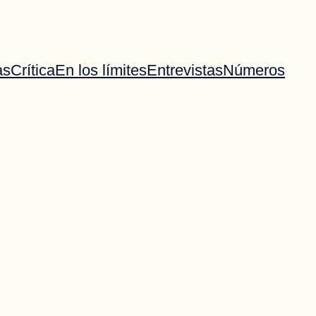
as
Crítica
En los límites
Entrevistas
Números