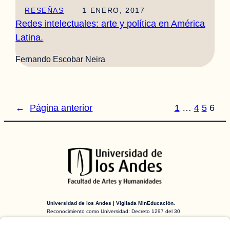
RESEÑAS
1 ENERO, 2017
Redes intelectuales: arte y política en América
Latina.
Fernando Escobar Neira
←
Página anterior
1
…
4
5
6
Universidad de los Andes | Vigilada MinEducación.
Reconocimiento como Universidad: Decreto 1297 del 30
de mayo de 1964. Reconocimiento personería jurídica:
Resolución 28 del 23 de febrero de 1949 MinJusticia.